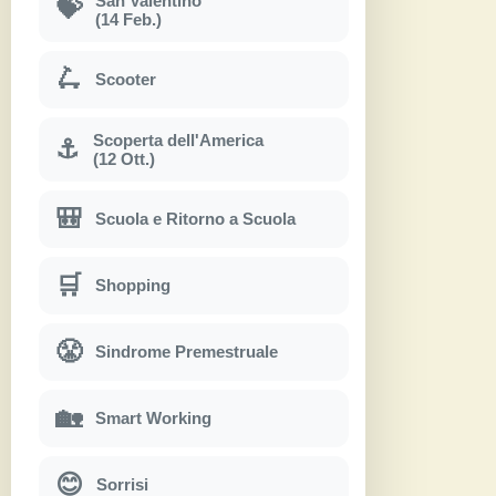
San Valentino
💝
(14 Feb.)
🛴
Scooter
Scoperta dell'America
⚓
(12 Ott.)
🎒
Scuola e Ritorno a Scuola
🛒
Shopping
😤
Sindrome Premestruale
🏡
Smart Working
😊
Sorrisi