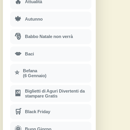
🔥
Attualità
🍁
Autunno
🎅
Babbo Natale non verrà
💋
Baci
Befana
⭐
(6 Gennaio)
Biglietti di Aguri Divertenti da
🎴
stampare Gratis
🛒
Black Friday
🌞
Buon Giorno