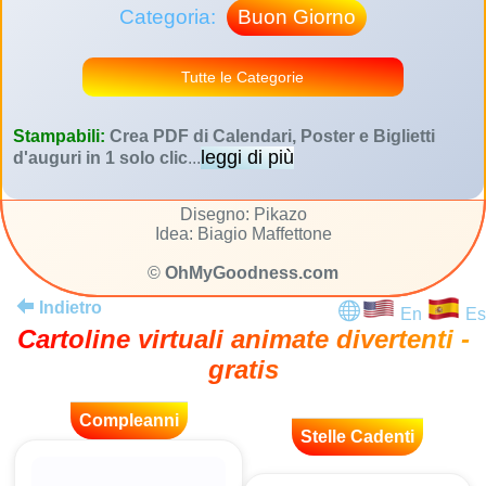
Categoria:
Buon Giorno
Tutte le Categorie
Stampabili:
Crea PDF di Calendari, Poster e Biglietti
leggi di più
d'auguri in 1 solo clic
...
Disegno: Pikazo
Idea: Biagio Maffettone
©
OhMyGoodness.com
Indietro
En
Es
Cartoline virtuali animate divertenti -
gratis
Compleanni
Stelle Cadenti