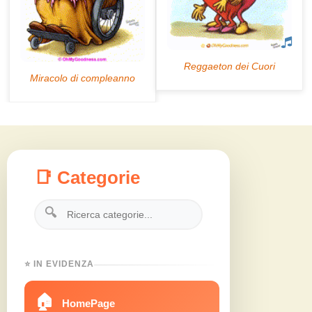
📑 Categorie
🔍
⭐ IN EVIDENZA
🏠
HomePage