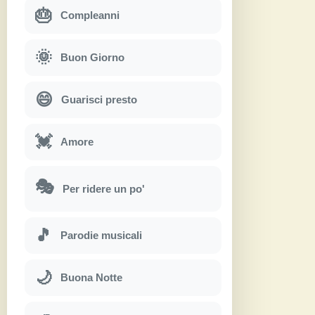
🎂
Compleanni
🌞
Buon Giorno
😄
Guarisci presto
💓
Amore
🎭
Per ridere un po'
🎵
Parodie musicali
🌙
Buona Notte