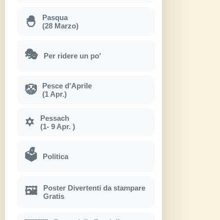
Pasqua
🐣
(28 Marzo)
🎭
Per ridere un po'
Pesce d'Aprile
🤡
(1 Apr.)
Pessach
✡
(1- 9 Apr. )
🗳
Politica
Poster Divertenti da stampare
🖼
Gratis