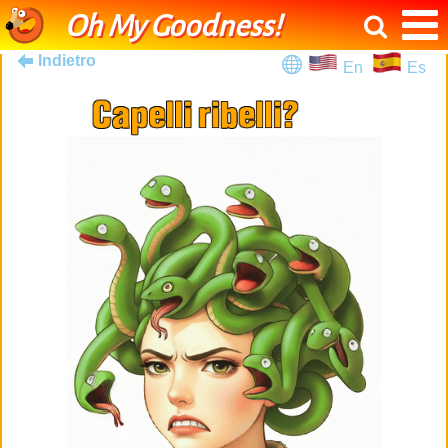
Oh My Goodness!
Indietro
En
Es