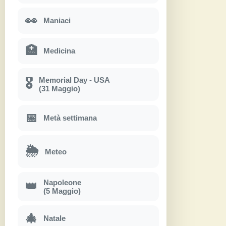
👀
Maniaci
🏥
Medicina
Memorial Day - USA
🎖
(31 Maggio)
📅
Metà settimana
🌦
Meteo
Napoleone
👑
(5 Maggio)
🎄
Natale