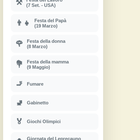
⚒
(7 Set. - USA)
Festa del Papà
👨‍👧
(19 Marzo)
Festa della donna
🌹
(8 Marzo)
Festa della mamma
💐
(9 Maggio)
🚬
Fumare
🚽
Gabinetto
🏅
Giochi Olimpici
Giornata del Leprecauno