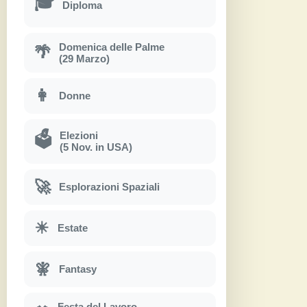
🎓
Diploma
Domenica delle Palme
🌴
(29 Marzo)
👩
Donne
Elezioni
🗳
(5 Nov. in USA)
🚀
Esplorazioni Spaziali
☀
Estate
🧚
Fantasy
Festa del Lavoro