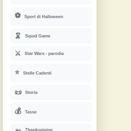
⚽
Sport di Halloween
🦑
Squid Game
⚔
Star Wars - parodia
⭐
Stelle Cadenti
📜
Storia
💰
Tasse
Thanksgiving