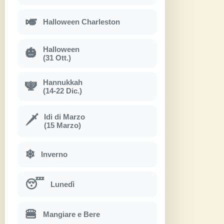
🎺
Halloween Charleston
Halloween
🎃
(31 Ott.)
Hannukkah
🕎
(14-22 Dic.)
Idi di Marzo
🗡
(15 Marzo)
❄
Inverno
😴
Lunedì
🍔
Mangiare e Bere