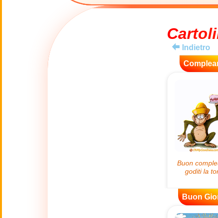
😊
Sorrisi
Cartoli
🏥
Medicina
Indietro
👋
Complea
Ciao
🍀
Buona Fortuna
📖 TUTTE (A-Z)
4 Luglio
🇺🇸
Independence
Day USA
🤗
Abbracci
Buon Gio
🔞
Adult Humor