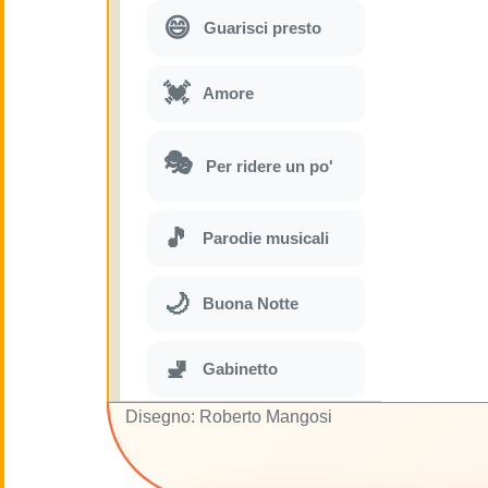
😄
Guarisci presto
💓
Amore
🎭
Per ridere un po'
🎵
Parodie musicali
🌙
Buona Notte
🚽
Gabinetto
Disegno: Roberto Mangosi
💋
Baci