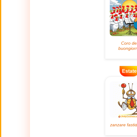
🌿
Ambiente
💓
Amore
🐾
Animali
🎆
Anno nuovo
Estate
Anno Nuovo
🐉
Cinese
(17 Feb - 3 Mar)
🔥
Attualità
🍁
Autunno