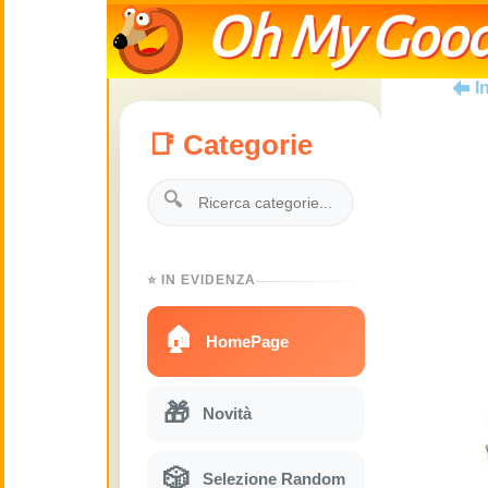
Oh My Good
I
📑 Categorie
🔍
⭐ IN EVIDENZA
🏠
HomePage
🎁
Novità
🎲
Selezione Random