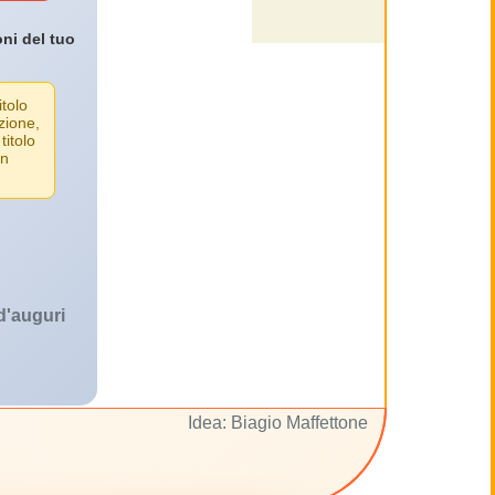
oni del tuo
itolo
zione,
titolo
un
 d'auguri
Idea: Biagio Maffettone