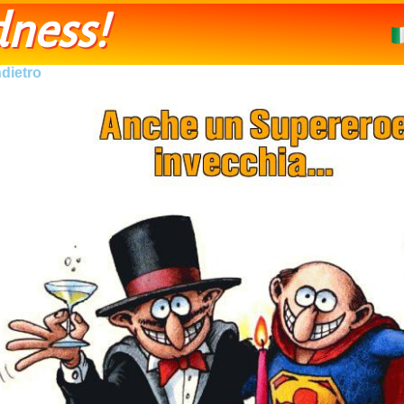
ness!
ndietro