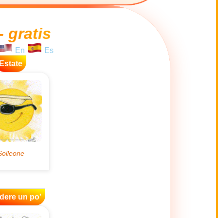
- gratis
En
Es
Estate
idere un po'