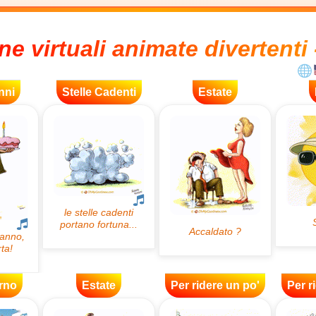
ne virtuali animate divertenti 
nni
Stelle Cadenti
Estate
rno
Estate
Per ridere un po'
Per r