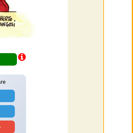
are
o