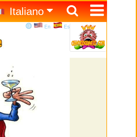
Italiano
Español
En
Es
English