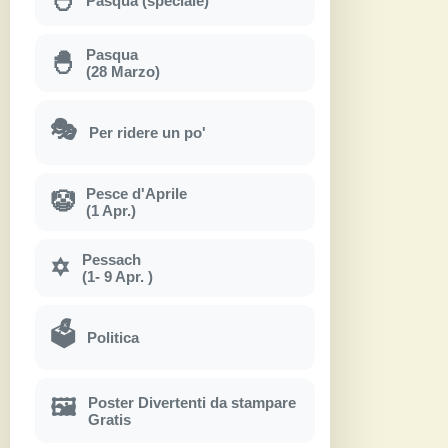
Pasqua (speciale)
Pasqua
🐣
(28 Marzo)
🎭
Per ridere un po'
Pesce d'Aprile
🤡
(1 Apr.)
Pessach
✡
(1- 9 Apr. )
🗳
Politica
Poster Divertenti da stampare
🖼
Gratis