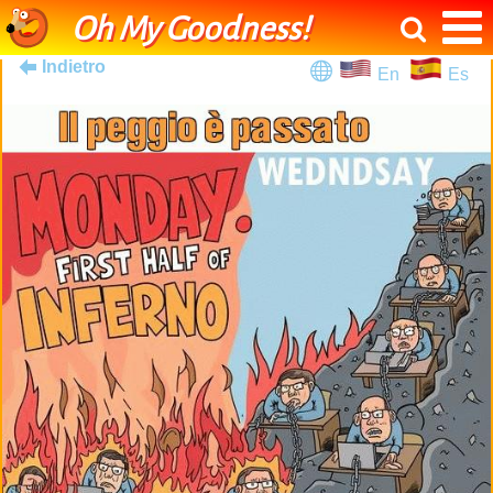
Oh My Goodness!
Indietro
En
Es