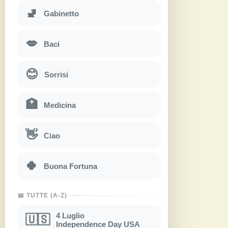
🚽
Gabinetto
💋
Baci
😊
Sorrisi
🏥
Medicina
👋
Ciao
🍀
Buona Fortuna
📖 TUTTE (A-Z)
4 Luglio
🇺🇸
Independence Day USA