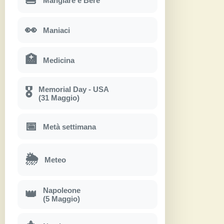
Mangiare e Bere
👀
Maniaci
🏥
Medicina
Memorial Day - USA
🎖
(31 Maggio)
📅
Metà settimana
🌦
Meteo
Napoleone
👑
(5 Maggio)