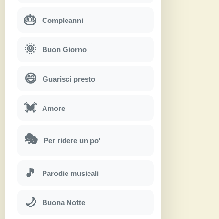
🎂
Compleanni
🌞
Buon Giorno
😄
Guarisci presto
💓
Amore
🎭
Per ridere un po'
🎵
Parodie musicali
🌙
Buona Notte