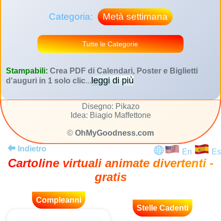
Categoria:
Metà settimana
Tutte le Categorie
Stampabili:
Crea PDF di Calendari, Poster e Biglietti
leggi di più
d'auguri in 1 solo clic
...
Disegno: Pikazo
Idea: Biagio Maffettone
©
OhMyGoodness.com
Indietro
En
Es
Cartoline virtuali animate divertenti -
gratis
Compleanni
Stelle Cadenti