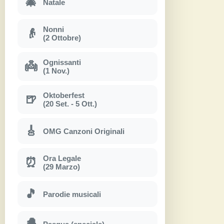
🎄
Natale
Nonni
👴
(2 Ottobre)
Ognissanti
👼
(1 Nov.)
Oktoberfest
🍺
(20 Set. - 5 Ott.)
🎸
OMG Canzoni Originali
Ora Legale
⏰
(29 Marzo)
🎵
Parodie musicali
🐣