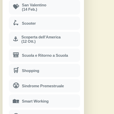
San Valentino
💝
(14 Feb.)
🛴
Scooter
Scoperta dell'America
⚓
(12 Ott.)
🎒
Scuola e Ritorno a Scuola
🛒
Shopping
😤
Sindrome Premestruale
🏡
Smart Working