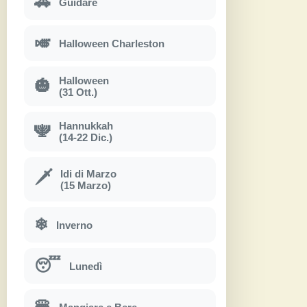
🚗
Guidare
🎺
Halloween Charleston
Halloween
🎃
(31 Ott.)
Hannukkah
🕎
(14-22 Dic.)
Idi di Marzo
🗡
(15 Marzo)
❄
Inverno
😴
Lunedì
🍔