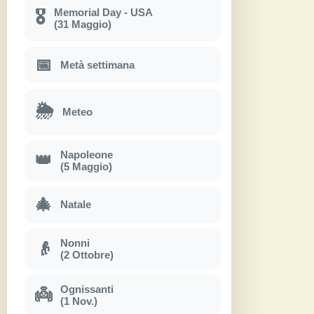
Memorial Day - USA
🎖
(31 Maggio)
📅
Metà settimana
🌦
Meteo
Napoleone
👑
(5 Maggio)
🎄
Natale
Nonni
👴
(2 Ottobre)
Ognissanti
👼
(1 Nov.)