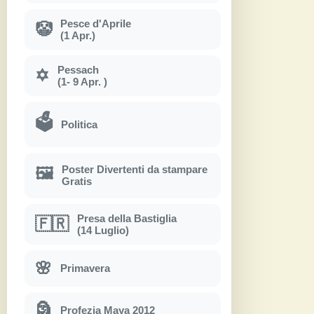
Pesce d'Aprile
🤡
(1 Apr.)
Pessach
✡
(1- 9 Apr. )
🗳
Politica
Poster Divertenti da stampare
🖼
Gratis
Presa della Bastiglia
🇫🇷
(14 Luglio)
🌸
Primavera
🗿
Profezia Maya 2012