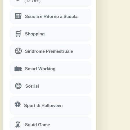
(12 Ott.)
🎒
Scuola e Ritorno a Scuola
🛒
Shopping
😤
Sindrome Premestruale
🏡
Smart Working
😊
Sorrisi
⚽
Sport di Halloween
🦑
Squid Game