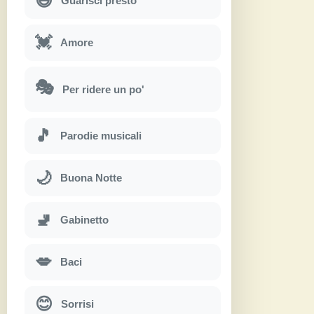
😄
Guarisci presto
💓
Amore
🎭
Per ridere un po'
🎵
Parodie musicali
🌙
Buona Notte
🚽
Gabinetto
💋
Baci
😊
Sorrisi