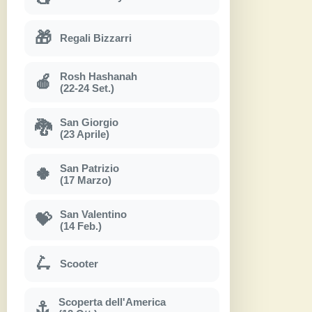
🎁
Regali Bizzarri
Rosh Hashanah
🍎
(22-24 Set.)
San Giorgio
🐉
(23 Aprile)
San Patrizio
🍀
(17 Marzo)
San Valentino
💝
(14 Feb.)
🛴
Scooter
Scoperta dell'America
⚓