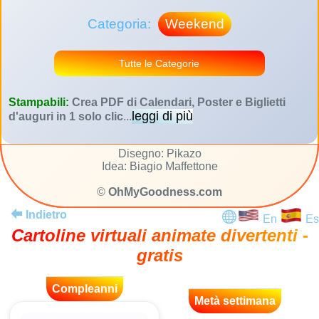
Categoria:
Weekend
Tutte le Categorie
Stampabili:
Crea PDF di Calendari, Poster e Biglietti
leggi di più
d'auguri in 1 solo clic
...
Disegno: Pikazo
Idea: Biagio Maffettone
©
OhMyGoodness.com
Indietro
En
Es
Cartoline virtuali animate divertenti -
gratis
Compleanni
Metà settimana