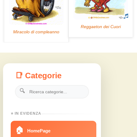
📑 Categorie
🔍
⭐ IN EVIDENZA
🏠
HomePage