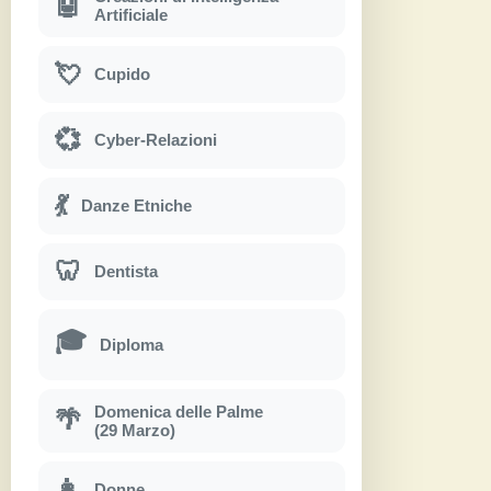
🤖
Artificiale
💘
Cupido
💞
Cyber-Relazioni
💃
Danze Etniche
🦷
Dentista
🎓
Diploma
Domenica delle Palme
🌴
(29 Marzo)
👩
Donne