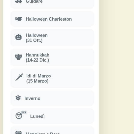
🚗
Guidare
🎺
Halloween Charleston
Halloween
🎃
(31 Ott.)
Hannukkah
🕎
(14-22 Dic.)
Idi di Marzo
🗡
(15 Marzo)
❄
Inverno
😴
Lunedì
🍔