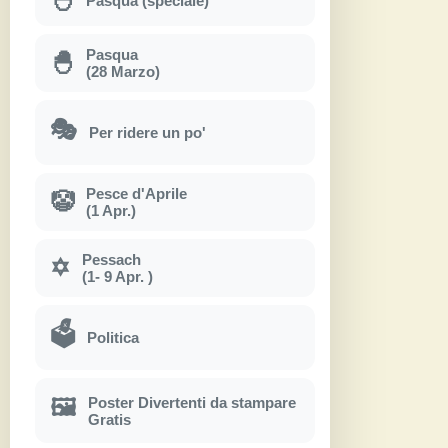
Pasqua (speciale)
Pasqua
🐣
(28 Marzo)
🎭
Per ridere un po'
Pesce d'Aprile
🤡
(1 Apr.)
Pessach
✡
(1- 9 Apr. )
🗳
Politica
Poster Divertenti da stampare
🖼
Gratis