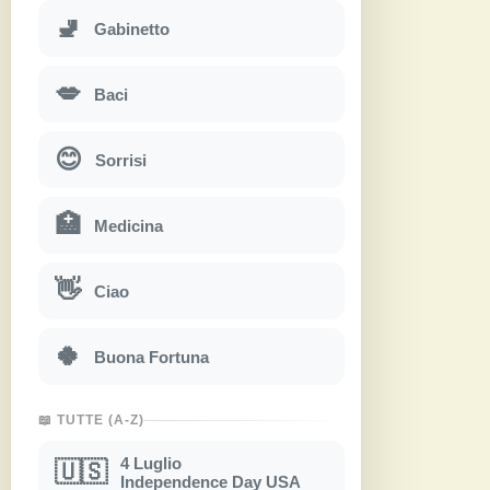
🚽
Gabinetto
💋
Baci
😊
Sorrisi
🏥
Medicina
👋
Ciao
🍀
Buona Fortuna
📖 TUTTE (A-Z)
4 Luglio
🇺🇸
Independence Day USA