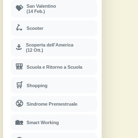
San Valentino
💝
(14 Feb.)
🛴
Scooter
Scoperta dell'America
⚓
(12 Ott.)
🎒
Scuola e Ritorno a Scuola
🛒
Shopping
😤
Sindrome Premestruale
🏡
Smart Working