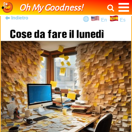
Oh My Goodness!
Indietro
En
Es