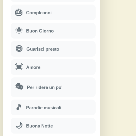
🎂
Compleanni
🌞
Buon Giorno
😄
Guarisci presto
💓
Amore
🎭
Per ridere un po'
🎵
Parodie musicali
🌙
Buona Notte