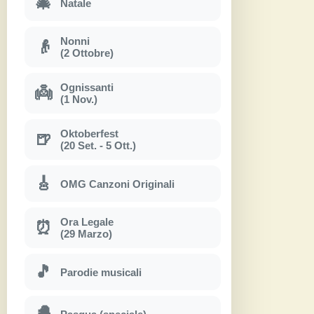
🎄
Natale
Nonni
👴
(2 Ottobre)
Ognissanti
👼
(1 Nov.)
Oktoberfest
🍺
(20 Set. - 5 Ott.)
🎸
OMG Canzoni Originali
Ora Legale
⏰
(29 Marzo)
🎵
Parodie musicali
🐣