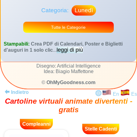
Categoria:
Lunedì
Tutte le Categorie
Stampabili:
Crea PDF di Calendari, Poster e Biglietti
leggi di più
d'auguri in 1 solo clic
...
Disegno: Artificial Intelligence
Idea: Biagio Maffettone
©
OhMyGoodness.com
Indietro
En
Es
Cartoline virtuali animate divertenti -
gratis
Compleanni
Stelle Cadenti