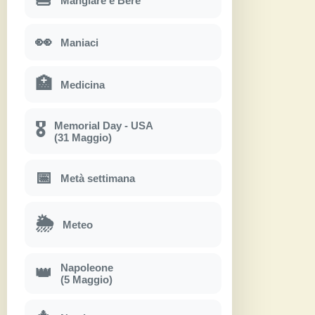
Mangiare e Bere
👀
Maniaci
🏥
Medicina
Memorial Day - USA
🎖
(31 Maggio)
📅
Metà settimana
🌦
Meteo
Napoleone
👑
(5 Maggio)