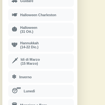
🚗
Guidare
🎺
Halloween Charleston
Halloween
🎃
(31 Ott.)
Hannukkah
🕎
(14-22 Dic.)
Idi di Marzo
🗡
(15 Marzo)
❄
Inverno
😴
Lunedì
🍔