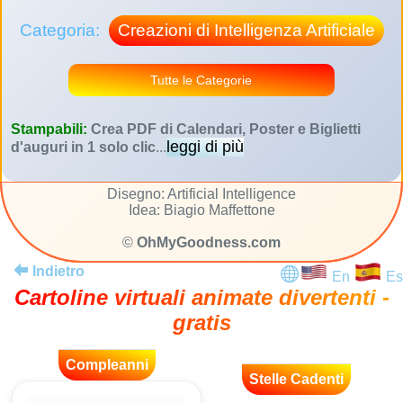
Categoria:
Creazioni di Intelligenza Artificiale
Tutte le Categorie
Stampabili:
Crea PDF di Calendari, Poster e Biglietti
leggi di più
d'auguri in 1 solo clic
...
Disegno: Artificial Intelligence
Idea: Biagio Maffettone
©
OhMyGoodness.com
Indietro
En
Es
Cartoline virtuali animate divertenti -
gratis
Compleanni
Stelle Cadenti