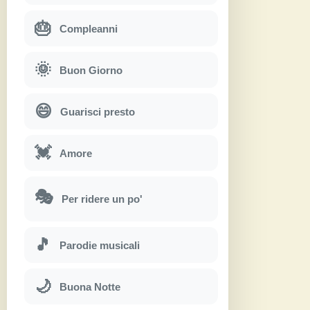
🎂
Compleanni
🌞
Buon Giorno
😄
Guarisci presto
💓
Amore
🎭
Per ridere un po'
🎵
Parodie musicali
🌙
Buona Notte