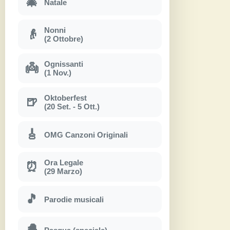
🎄
Natale
Nonni
👴
(2 Ottobre)
Ognissanti
👼
(1 Nov.)
Oktoberfest
🍺
(20 Set. - 5 Ott.)
🎸
OMG Canzoni Originali
Ora Legale
⏰
(29 Marzo)
🎵
Parodie musicali
🐣