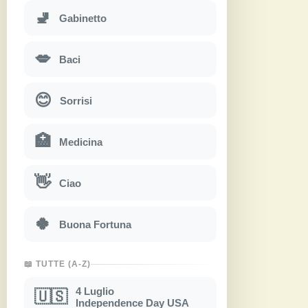
🚽
Gabinetto
💋
Baci
😊
Sorrisi
🏥
Medicina
👋
Ciao
🍀
Buona Fortuna
📖 TUTTE (A-Z)
4 Luglio
🇺🇸
Independence Day USA