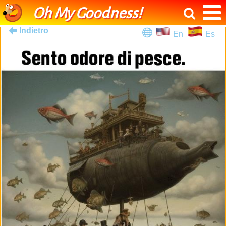
Oh My Goodness!
Indietro
En
Es