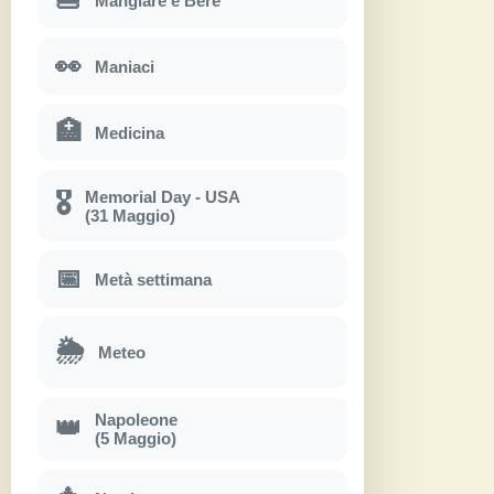
Mangiare e Bere
👀
Maniaci
🏥
Medicina
Memorial Day - USA
🎖
(31 Maggio)
📅
Metà settimana
🌦
Meteo
Napoleone
👑
(5 Maggio)