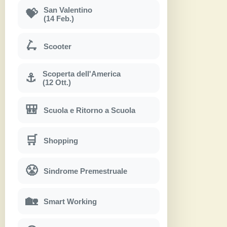
San Valentino
💝
(14 Feb.)
🛴
Scooter
Scoperta dell'America
⚓
(12 Ott.)
🎒
Scuola e Ritorno a Scuola
🛒
Shopping
😤
Sindrome Premestruale
🏡
Smart Working