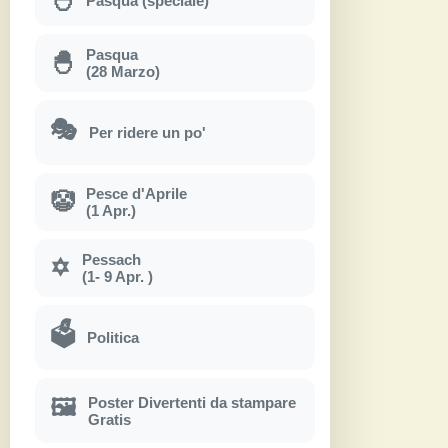
Pasqua (speciale)
Pasqua
🐣
(28 Marzo)
🎭
Per ridere un po'
Pesce d'Aprile
🤡
(1 Apr.)
Pessach
✡
(1- 9 Apr. )
🗳
Politica
Poster Divertenti da stampare
🖼
Gratis