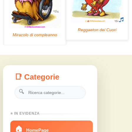
📑 Categorie
🔍
⭐ IN EVIDENZA
🏠
HomePage