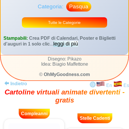
Categoria:
Pasqua
Tutte le Categorie
Stampabili:
Crea PDF di Calendari, Poster e Biglietti
leggi di più
d'auguri in 1 solo clic
...
Disegno: Pikazo
Idea: Biagio Maffettone
©
OhMyGoodness.com
Indietro
En
Es
Cartoline virtuali animate divertenti -
gratis
Compleanni
Stelle Cadenti