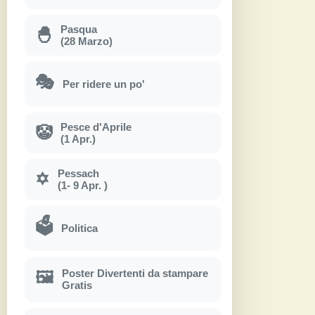
Pasqua
🐣
(28 Marzo)
🎭
Per ridere un po'
Pesce d'Aprile
🤡
(1 Apr.)
Pessach
✡
(1- 9 Apr. )
🗳
Politica
Poster Divertenti da stampare
🖼
Gratis