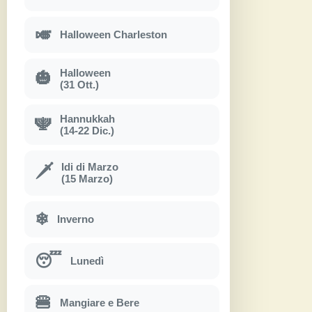
🎺
Halloween Charleston
Halloween
🎃
(31 Ott.)
Hannukkah
🕎
(14-22 Dic.)
Idi di Marzo
🗡
(15 Marzo)
❄
Inverno
😴
Lunedì
🍔
Mangiare e Bere