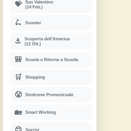
San Valentino
💝
(14 Feb.)
🛴
Scooter
Scoperta dell'America
⚓
(12 Ott.)
🎒
Scuola e Ritorno a Scuola
🛒
Shopping
😤
Sindrome Premestruale
🏡
Smart Working
😊
Sorrisi