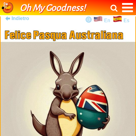
Oh My Goodness!
Indietro
En
Es