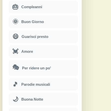
🎂
Compleanni
🌞
Buon Giorno
😄
Guarisci presto
💓
Amore
🎭
Per ridere un po'
🎵
Parodie musicali
🌙
Buona Notte