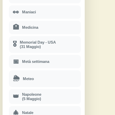
👀
Maniaci
🏥
Medicina
Memorial Day - USA
🎖
(31 Maggio)
📅
Metà settimana
🌦
Meteo
Napoleone
👑
(5 Maggio)
🎄
Natale