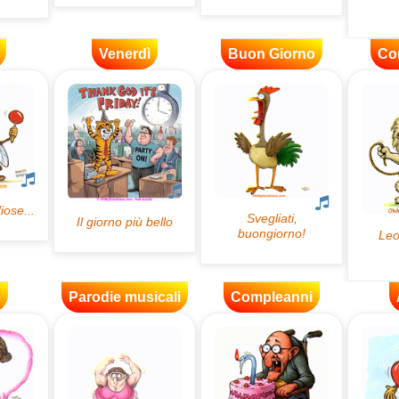
Venerdì
Buon Giorno
Co
e
Parodie musicali
Compleanni