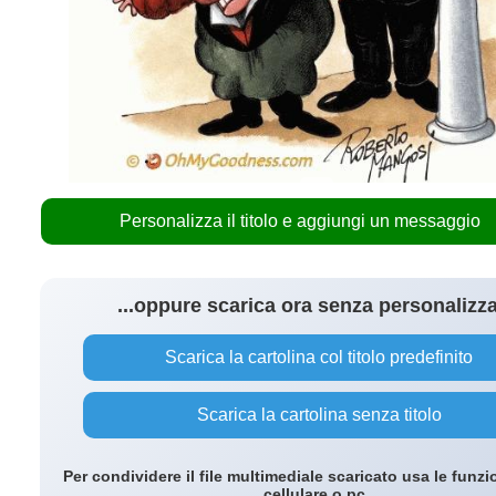
Personalizza il titolo e aggiungi un messaggio
...oppure scarica ora senza personalizz
Scarica la cartolina col titolo predefinito
Scarica la cartolina senza titolo
Per condividere il file multimediale scaricato usa le funzi
cellulare o pc.