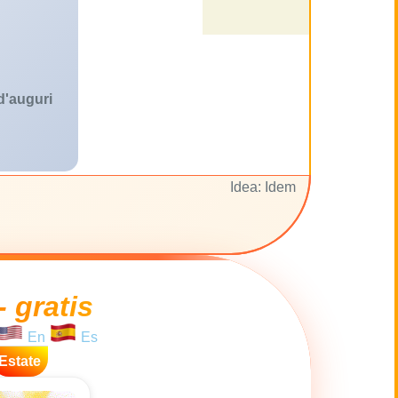
 d'auguri
Idea: Idem
- gratis
En
Es
Estate