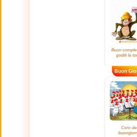
😊
Sorrisi
🏥
Medicina
👋
Ciao
🍀
Buona Fortuna
Buon Gio
📖 TUTTE (A-Z)
4 Luglio
🇺🇸
Independence
Day USA
🤗
Abbracci
🔞
Adult Humor