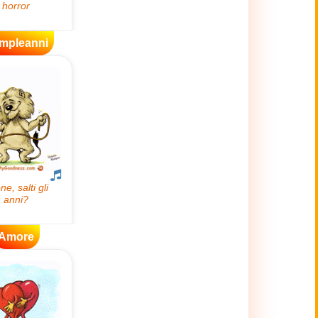
mpleanni
Amore