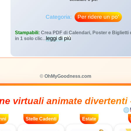
Categoria:
Per ridere un po'
Stampabili:
Crea PDF di Calendari, Poster e Biglietti
leggi di più
in 1 solo clic
...
©
OhMyGoodness.com
ne virtuali animate divertenti 
nni
Stelle Cadenti
Estate