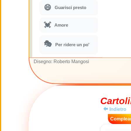
😄
Guarisci presto
💓
Amore
🎭
Per ridere un po'
Disegno: Roberto Mangosi
🎵
Parodie musicali
🌙
Buona Notte
🚽
Cartoli
Gabinetto
Indietro
💋
Baci
Complea