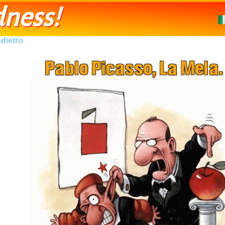
ness!
ndietro