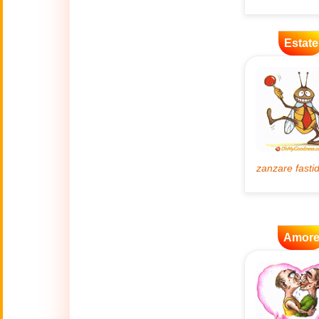
🌿
Ambiente
Estate
💓
Amore
🐾
Animali
🎆
Anno nuovo
Anno Nuovo
🐉
Cinese
(17 Feb - 3 Mar)
Amor
🔥
Attualità
🍁
Autunno