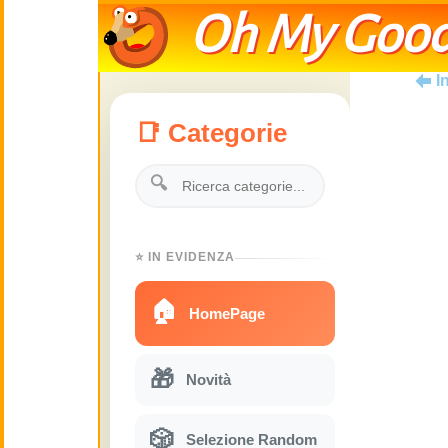
Oh My Good
I
📑 Categorie
🔍
⭐ IN EVIDENZA
🏠
HomePage
🎁
Novità
🎲
Selezione Random