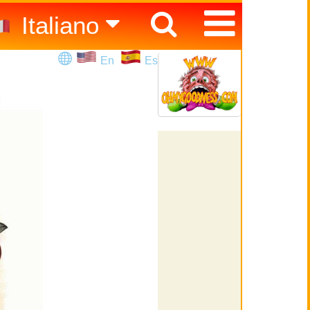
Italiano
Español
En
Es
English