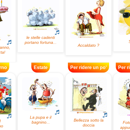
rno
Estate
Per ridere un po'
Per r