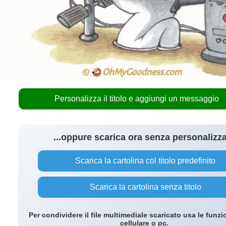
Personalizza il titolo e aggiungi un messaggio
...oppure scarica ora senza personalizz
Scarica la cartolina col titolo predefinito
Scarica la cartolina senza titolo
Per condividere il file multimediale scaricato usa le funzi
cellulare o pc.