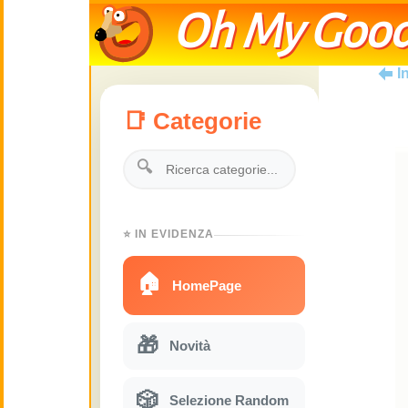
Oh My Good
I
📑 Categorie
🔍
⭐ IN EVIDENZA
🏠
HomePage
🎁
Novità
🎲
Selezione Random