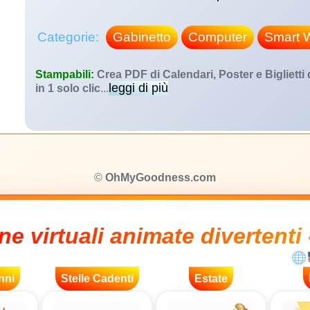
Categorie:
Gabinetto
Computer
Smart 
Stampabili:
Crea PDF di Calendari, Poster e Biglietti
leggi di più
in 1 solo clic
...
©
OhMyGoodness.com
ne virtuali animate divertenti 
nni
Stelle Cadenti
Estate