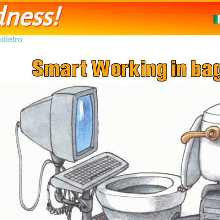
ness!
ndietro