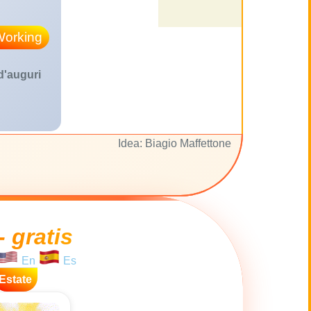
Working
 d'auguri
Idea: Biagio Maffettone
- gratis
En
Es
Estate