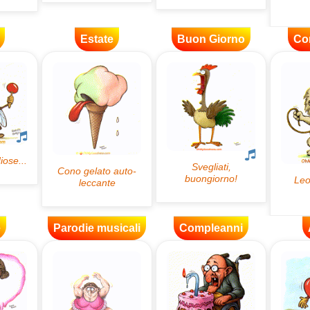
Estate
Buon Giorno
Co
e
Parodie musicali
Compleanni