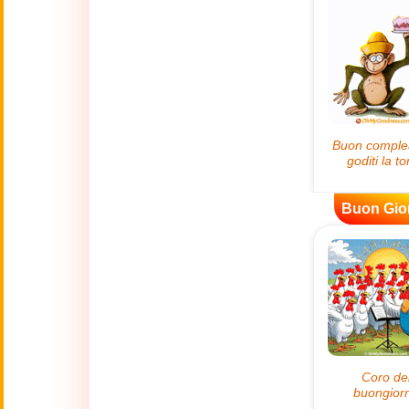
😊
Sorrisi
🏥
Medicina
👋
Ciao
🍀
Buona Fortuna
Buon Gio
📖 TUTTE (A-Z)
4 Luglio
🇺🇸
Independence
Day USA
🤗
Abbracci
🔞
Adult Humor