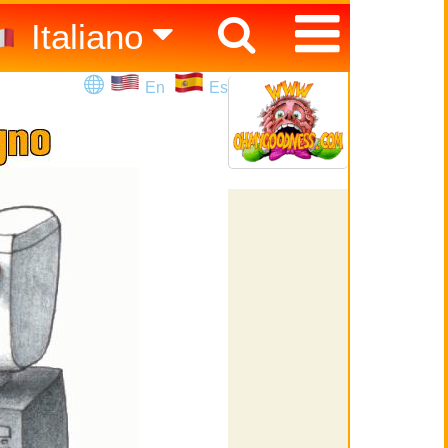
Italiano
Español
En
Es
English