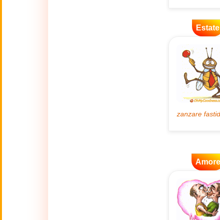
🌿
Ambiente
Estate
💓
Amore
🐾
Animali
🎆
Anno nuovo
Anno Nuovo
🐉
Cinese
(17 Feb - 3 Mar)
Amor
🔥
Attualità
🍁
Autunno