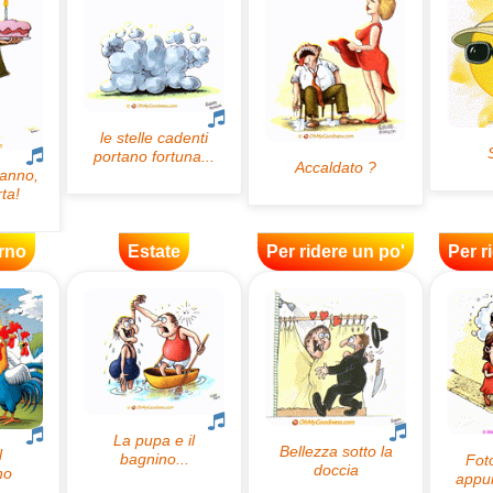
rno
Estate
Per ridere un po'
Per r