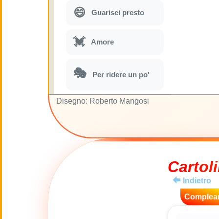
😄
Guarisci presto
💓
Amore
🎭
Per ridere un po'
Disegno: Roberto Mangosi
🎵
Parodie musicali
🌙
Buona Notte
Cartoli
🚽
Gabinetto
Indietro
💋
Baci
Complea