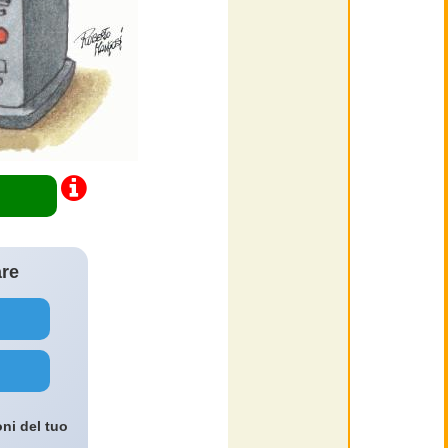
are
oni del tuo