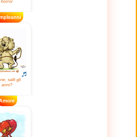
mpleanni
Amore