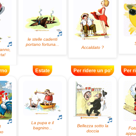
rno
Estate
Per ridere un po'
Per r