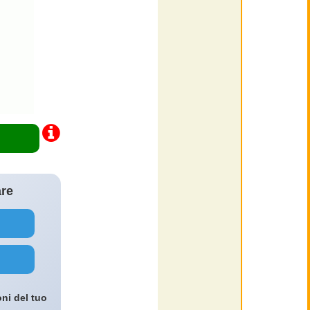
are
oni del tuo