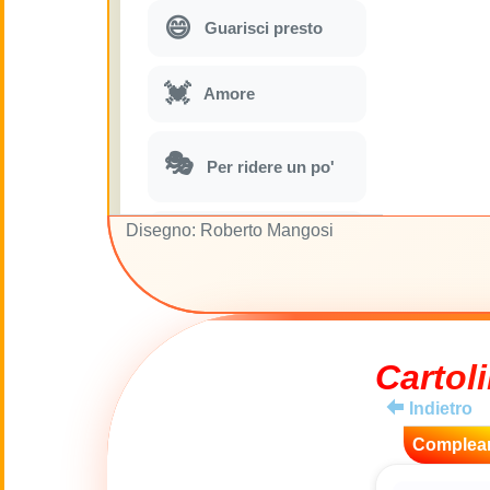
😄
Guarisci presto
💓
Amore
🎭
Per ridere un po'
Disegno: Roberto Mangosi
🎵
Parodie musicali
🌙
Buona Notte
🚽
Cartoli
Gabinetto
Indietro
💋
Baci
Complea