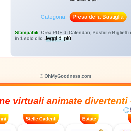
Categoria:
Presa della Bastiglia
Stampabili:
Crea PDF di Calendari, Poster e Biglietti
leggi di più
in 1 solo clic
...
©
OhMyGoodness.com
ne virtuali animate divertenti 
nni
Stelle Cadenti
Estate