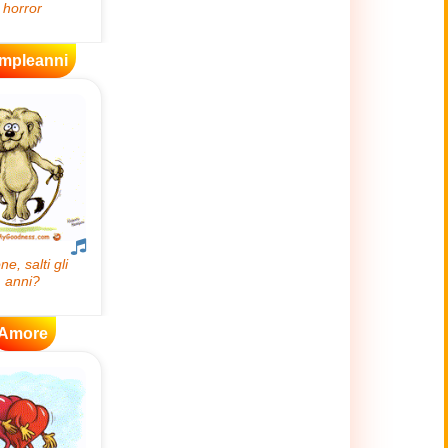
mpleanni
Amore