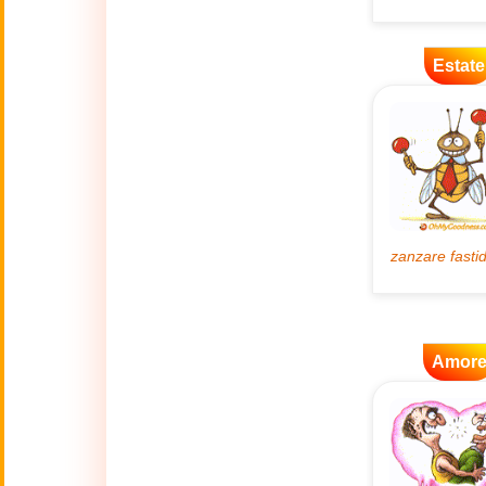
🌿
Ambiente
Estate
💓
Amore
🐾
Animali
🎆
Anno nuovo
Anno Nuovo
🐉
Cinese
(17 Feb - 3 Mar)
Amor
🔥
Attualità
🍁
Autunno