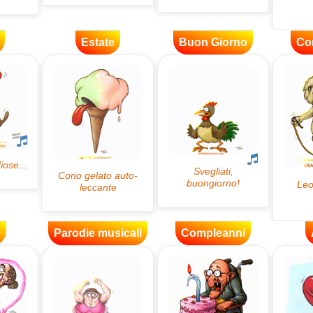
Estate
Buon Giorno
Co
e
Parodie musicali
Compleanni