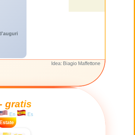
 d'auguri
Idea: Biagio Maffettone
- gratis
En
Es
Estate