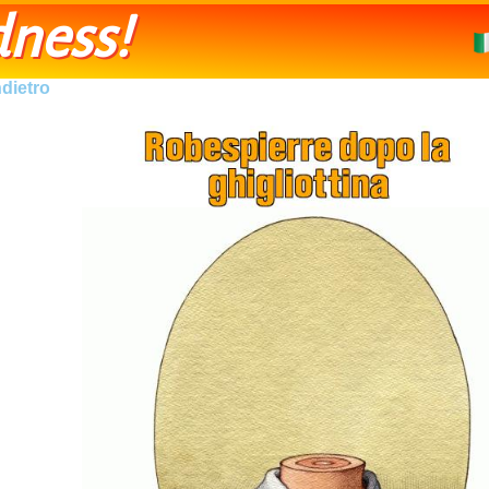
ness!
ndietro