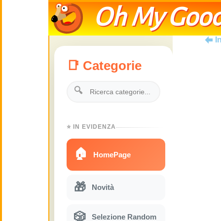
Oh My Good
I
📑 Categorie
🔍
⭐ IN EVIDENZA
🏠
HomePage
🎁
Novità
🎲
Selezione Random