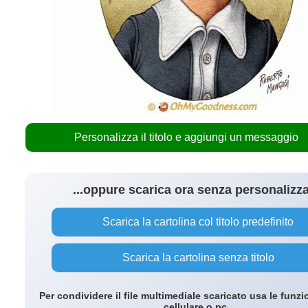
Personalizza il titolo e aggiungi un messaggio
...oppure scarica ora senza personalizz
Scarica la cartolina col titolo predefinito
Scarica la cartolina senza titolo
Per condividere il file multimediale scaricato usa le funzi
cellulare o pc.