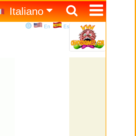
Italiano
Español
En
Es
English