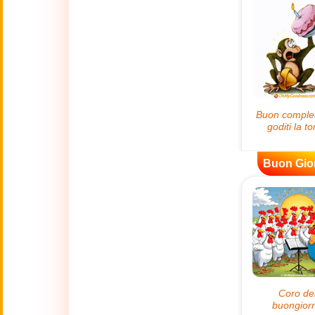
😊
Sorrisi
🏥
Medicina
👋
Ciao
🍀
Buona Fortuna
Buon Gio
📖 TUTTE (A-Z)
4 Luglio
🇺🇸
Independence
Day USA
🤗
Abbracci
🔞
Adult Humor