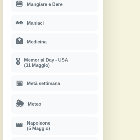
🍔
Mangiare e Bere
👀
Maniaci
🏥
Medicina
Memorial Day - USA
🎖
(31 Maggio)
📅
Metà settimana
🌦
Meteo
Napoleone
👑
(5 Maggio)