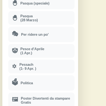
🐣
Pasqua (speciale)
Pasqua
🐣
(28 Marzo)
🎭
Per ridere un po'
Pesce d'Aprile
🤡
(1 Apr.)
Pessach
✡
(1- 9 Apr. )
🗳
Politica
Poster Divertenti da stampare
🖼
Gratis