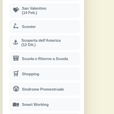
San Valentino
💝
(14 Feb.)
🛴
Scooter
Scoperta dell'America
⚓
(12 Ott.)
🎒
Scuola e Ritorno a Scuola
🛒
Shopping
😤
Sindrome Premestruale
🏡
Smart Working