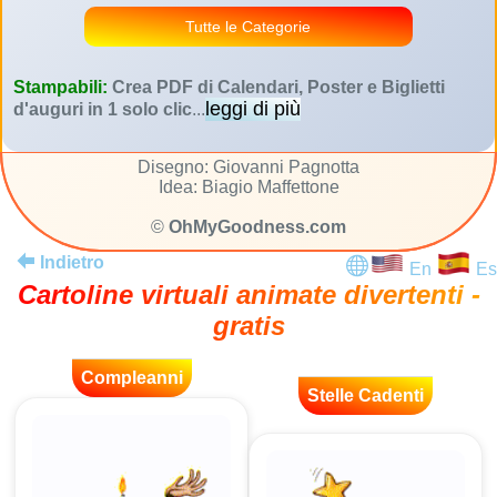
Tutte le Categorie
Stampabili:
Crea PDF di Calendari, Poster e Biglietti
leggi di più
d'auguri in 1 solo clic
...
Disegno: Giovanni Pagnotta
Idea: Biagio Maffettone
©
OhMyGoodness.com
Indietro
En
Es
Cartoline virtuali animate divertenti -
gratis
Compleanni
Stelle Cadenti