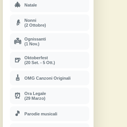
🎄
Natale
Nonni
👴
(2 Ottobre)
Ognissanti
👼
(1 Nov.)
Oktoberfest
🍺
(20 Set. - 5 Ott.)
🎸
OMG Canzoni Originali
Ora Legale
⏰
(29 Marzo)
🎵
Parodie musicali