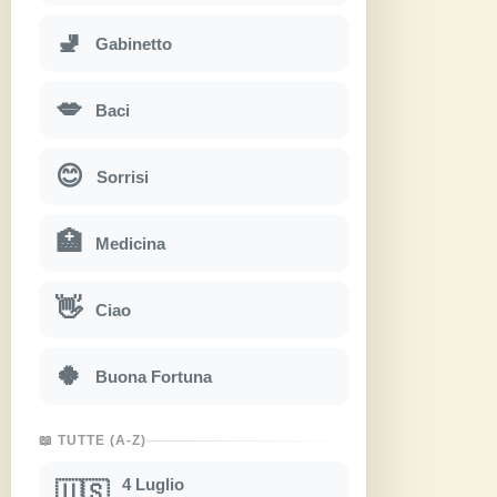
🚽
Gabinetto
💋
Baci
😊
Sorrisi
🏥
Medicina
👋
Ciao
🍀
Buona Fortuna
📖 TUTTE (A-Z)
4 Luglio
🇺🇸