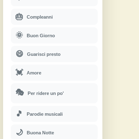
🎂
Compleanni
🌞
Buon Giorno
😄
Guarisci presto
💓
Amore
🎭
Per ridere un po'
🎵
Parodie musicali
🌙
Buona Notte