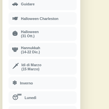
🚗
Guidare
🎺
Halloween Charleston
Halloween
🎃
(31 Ott.)
Hannukkah
🕎
(14-22 Dic.)
Idi di Marzo
🗡
(15 Marzo)
❄
Inverno
😴
Lunedì