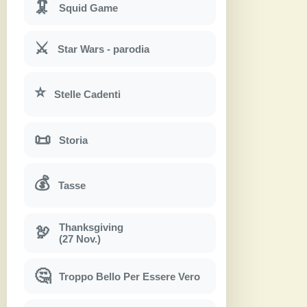
🦑
Squid Game
⚔
Star Wars - parodia
⭐
Stelle Cadenti
📜
Storia
💰
Tasse
Thanksgiving
🦃
(27 Nov.)
🤔
Troppo Bello Per Essere Vero