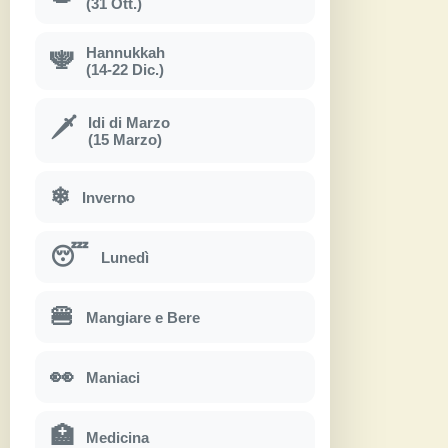
(31 Ott.)
Hannukkah
🕎
(14-22 Dic.)
Idi di Marzo
🗡
(15 Marzo)
❄
Inverno
😴
Lunedì
🍔
Mangiare e Bere
👀
Maniaci
🏥
Medicina