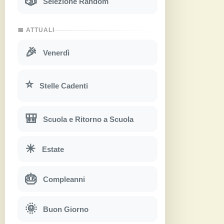
🎲
Selezione Random
📅 ATTUALI
🎉
Venerdì
⭐
Stelle Cadenti
🎒
Scuola e Ritorno a Scuola
☀
Estate
🎂
Compleanni
🌞
Buon Giorno