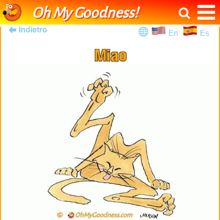
Oh My Goodness!
Indietro
En
Es