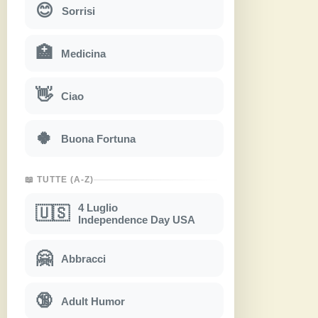
😊
Sorrisi
🏥
Medicina
👋
Ciao
🍀
Buona Fortuna
📖 TUTTE (A-Z)
4 Luglio
🇺🇸
Independence Day USA
🤗
Abbracci
🔞
Adult Humor