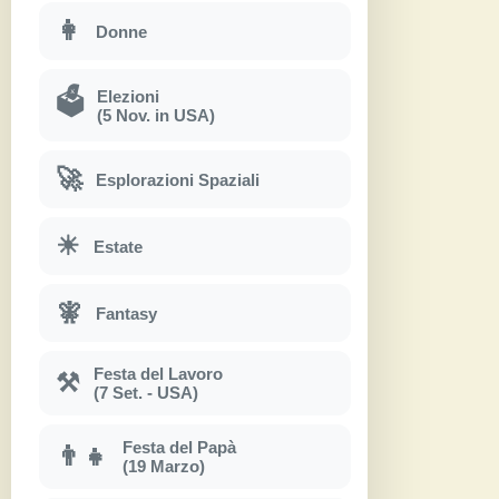
👩
Donne
Elezioni
🗳
(5 Nov. in USA)
🚀
Esplorazioni Spaziali
☀
Estate
🧚
Fantasy
Festa del Lavoro
⚒
(7 Set. - USA)
Festa del Papà
👨‍👧
(19 Marzo)