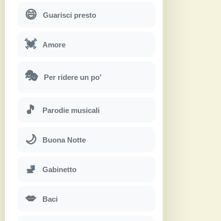
😄
Guarisci presto
💓
Amore
🎭
Per ridere un po'
🎵
Parodie musicali
🌙
Buona Notte
🚽
Gabinetto
💋
Baci