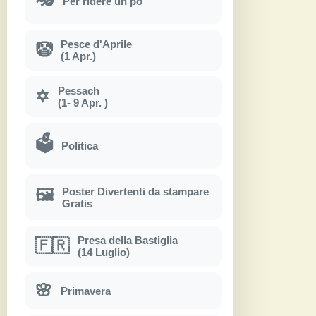
Per ridere un po'
Pesce d'Aprile
🤡
(1 Apr.)
Pessach
✡
(1- 9 Apr. )
🗳
Politica
Poster Divertenti da stampare
🖼
Gratis
Presa della Bastiglia
🇫🇷
(14 Luglio)
🌸
Primavera