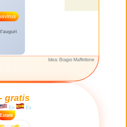
avirus
 d'auguri
Idea: Biagio Maffettone
- gratis
En
Es
Estate