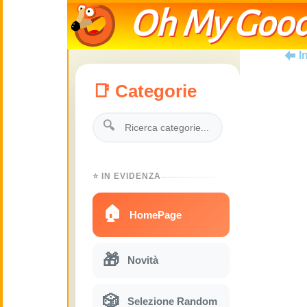
Oh My Good
I
📑 Categorie
🔍
⭐ IN EVIDENZA
🏠
HomePage
🎁
Novità
🎲
Selezione Random