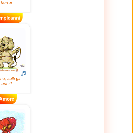
mpleanni
Amore