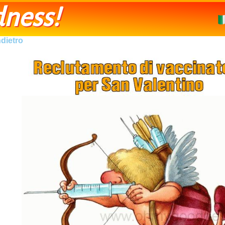
ness!
ndietro