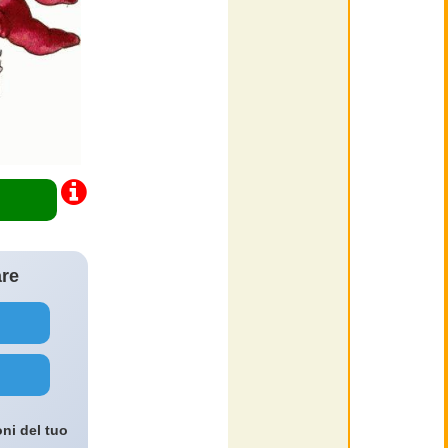
are
oni del tuo