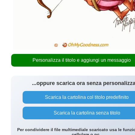
Personalizza il titolo e aggiungi un messaggio
...oppure scarica ora senza personalizz
Scarica la cartolina col titolo predefinito
Scarica la cartolina senza titolo
Per condividere il file multimediale scaricato usa le funzi
cellulare o pc.