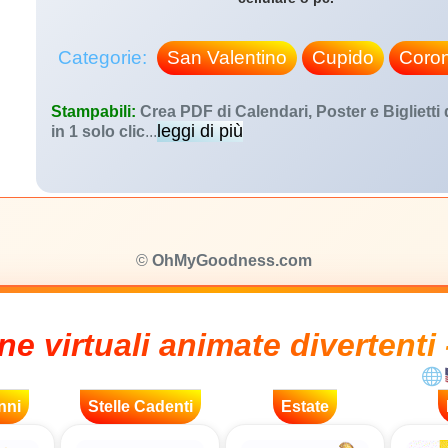
Categorie:
San Valentino
Cupido
Coron
Stampabili:
Crea PDF di Calendari, Poster e Biglietti
leggi di più
in 1 solo clic
...
©
OhMyGoodness.com
ne virtuali animate divertenti 
nni
Stelle Cadenti
Estate