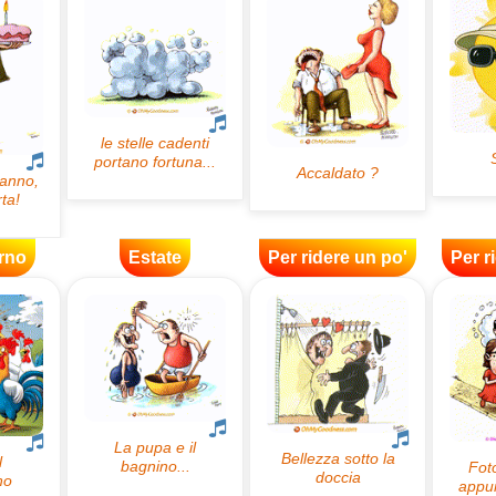
rno
Estate
Per ridere un po'
Per r