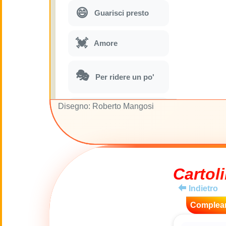
😄
Guarisci presto
💓
Amore
🎭
Per ridere un po'
Disegno: Roberto Mangosi
🎵
Parodie musicali
🌙
Buona Notte
🚽
Cartoli
Gabinetto
Indietro
💋
Baci
Complea