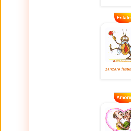
🌿
Ambiente
Estate
💓
Amore
🐾
Animali
🎆
Anno nuovo
Anno Nuovo
🐉
Cinese
(17 Feb - 3 Mar)
Amor
🔥
Attualità
🍁
Autunno