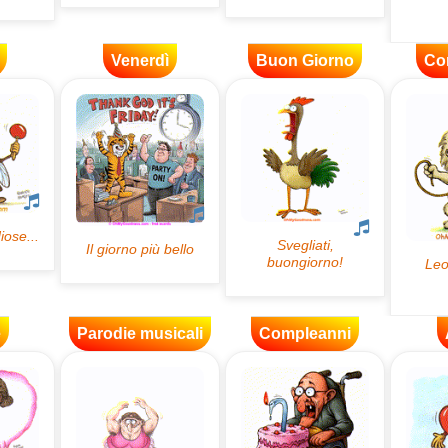
Venerdì
Buon Giorno
Co
e
Parodie musicali
Compleanni