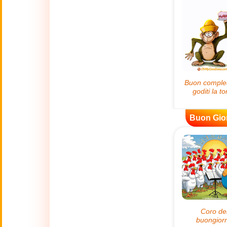
😊
Sorrisi
🏥
Medicina
👋
Ciao
🍀
Buona Fortuna
Buon Gio
📖 TUTTE (A-Z)
4 Luglio
🇺🇸
Independence
Day USA
🤗
Abbracci
🔞
Adult Humor