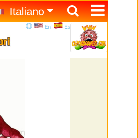
Italiano
Español
En
Es
English