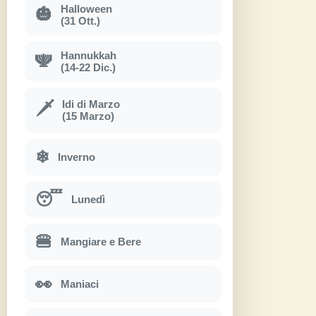
Halloween
🎃
(31 Ott.)
Hannukkah
🕎
(14-22 Dic.)
Idi di Marzo
🗡
(15 Marzo)
❄
Inverno
😴
Lunedì
🍔
Mangiare e Bere
👀
Maniaci