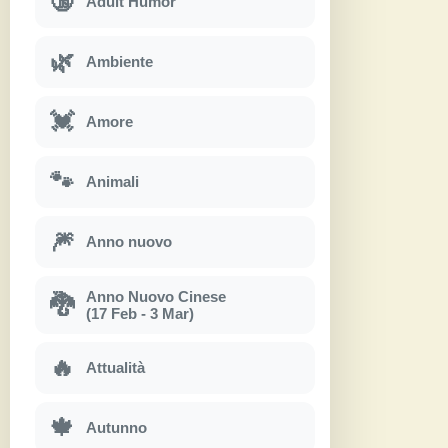
🔞
Adult Humor
🌿
Ambiente
💓
Amore
🐾
Animali
🎆
Anno nuovo
Anno Nuovo Cinese
🐉
(17 Feb - 3 Mar)
🔥
Attualità
🍁
Autunno