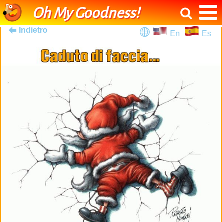
Oh My Goodness!
Indietro
En
Es