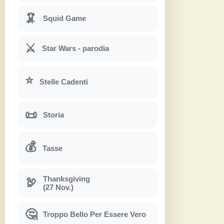
🦑
Squid Game
⚔
Star Wars - parodia
⭐
Stelle Cadenti
📜
Storia
💰
Tasse
Thanksgiving
🦃
(27 Nov.)
🤔
Troppo Bello Per Essere Vero