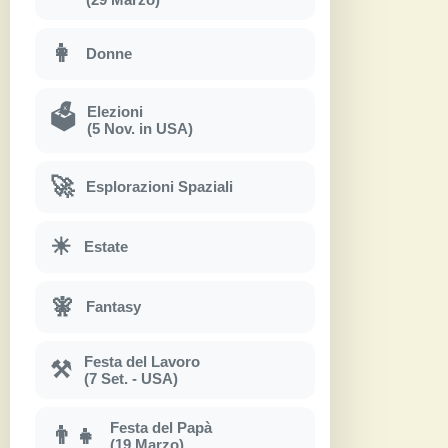
👩
Donne
Elezioni
🗳
(5 Nov. in USA)
🚀
Esplorazioni Spaziali
☀
Estate
🧚
Fantasy
Festa del Lavoro
⚒
(7 Set. - USA)
Festa del Papà
👨‍👧
(19 Marzo)