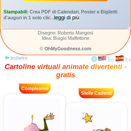
Stampabili:
Crea PDF di Calendari, Poster e Biglietti
leggi di più
d'auguri in 1 solo clic
...
Disegno: Roberto Mangosi
Idea: Biagio Maffettone
©
OhMyGoodness.com
Indietro
En
Es
Cartoline virtuali animate divertenti -
gratis
Compleanni
Stelle Cadenti