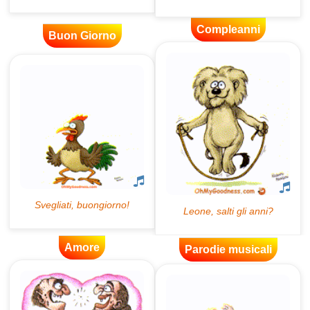
Compleanni
Buon Giorno
Amore
Parodie musicali