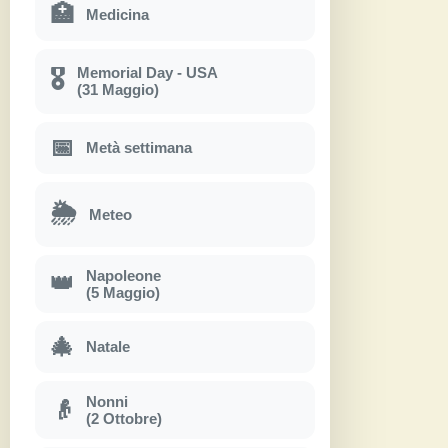
🏥
Medicina
Memorial Day - USA
🎖
(31 Maggio)
📅
Metà settimana
🌦
Meteo
Napoleone
👑
(5 Maggio)
🎄
Natale
Nonni
👴
(2 Ottobre)