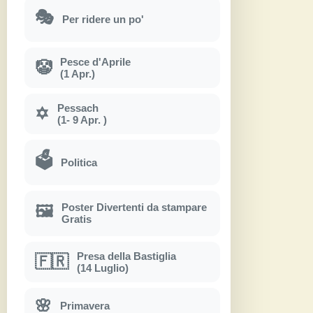
🎭
Per ridere un po'
Pesce d'Aprile
🤡
(1 Apr.)
Pessach
✡
(1- 9 Apr. )
🗳
Politica
Poster Divertenti da stampare
🖼
Gratis
Presa della Bastiglia
🇫🇷
(14 Luglio)
🌸
Primavera