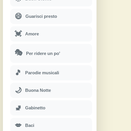
😄
Guarisci presto
💓
Amore
🎭
Per ridere un po'
🎵
Parodie musicali
🌙
Buona Notte
🚽
Gabinetto
💋
Baci