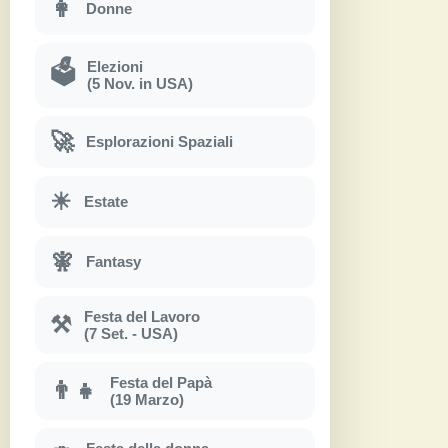
👩
Donne
Elezioni
🗳
(5 Nov. in USA)
🚀
Esplorazioni Spaziali
☀
Estate
🧚
Fantasy
Festa del Lavoro
⚒
(7 Set. - USA)
Festa del Papà
👨‍👧
(19 Marzo)