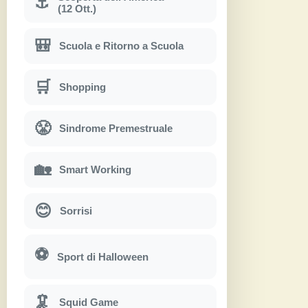
⚓
(12 Ott.)
🎒
Scuola e Ritorno a Scuola
🛒
Shopping
😤
Sindrome Premestruale
🏡
Smart Working
😊
Sorrisi
⚽
Sport di Halloween
🦑
Squid Game