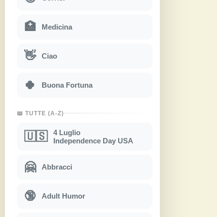
🏥
Medicina
👋
Ciao
🍀
Buona Fortuna
📖 TUTTE (A-Z)
4 Luglio
🇺🇸
Independence Day USA
🤗
Abbracci
🔞
Adult Humor