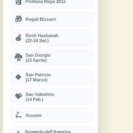
🗿
Profezia Maya 2012
🎁
Regali Bizzarri
Rosh Hashanah
🍎
(22-24 Set.)
San Giorgio
🐉
(23 Aprile)
San Patrizio
🍀
(17 Marzo)
San Valentino
💝
(14 Feb.)
🛴
Scooter
Scoperta dell'America