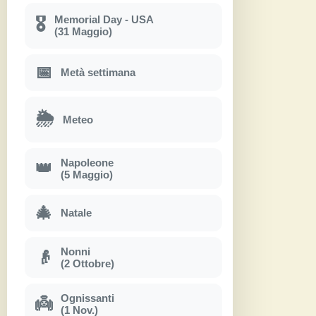
Memorial Day - USA
🎖
(31 Maggio)
📅
Metà settimana
🌦
Meteo
Napoleone
👑
(5 Maggio)
🎄
Natale
Nonni
👴
(2 Ottobre)
Ognissanti
👼
(1 Nov.)