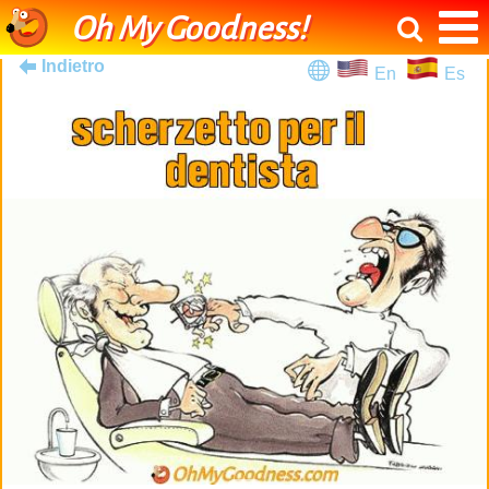
Oh My Goodness!
Indietro
En
Es