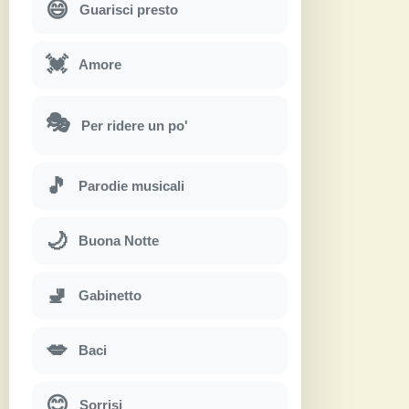
😄
Guarisci presto
💓
Amore
🎭
Per ridere un po'
🎵
Parodie musicali
🌙
Buona Notte
🚽
Gabinetto
💋
Baci
😊
Sorrisi