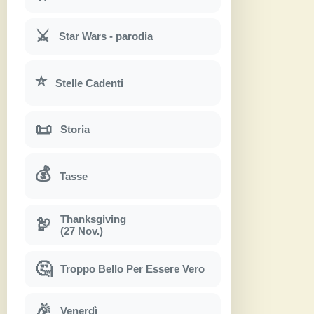
⚔
Star Wars - parodia
⭐
Stelle Cadenti
📜
Storia
💰
Tasse
Thanksgiving
🦃
(27 Nov.)
🤔
Troppo Bello Per Essere Vero
🎉
Venerdì