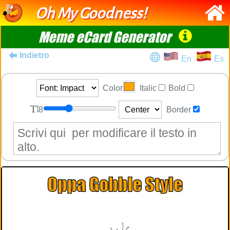
Oh My Goodness!
Meme eCard Generator
Indietro
En
Es
Color
Italic
Bold
8
Border