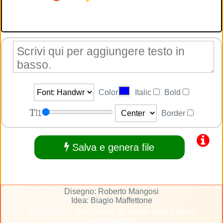
Color
Italic
Bold
1
Border
Salva e genera file
Disegno: Roberto Mangosi
Idea: Biagio Maffettone
Messaggio e titolo: creati da utente sotto propria
responsabilità.