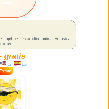
abilità.
 e .mp4 per le cartoline animate/musicali.
srtarti.
- gratis
En
Es
Estate