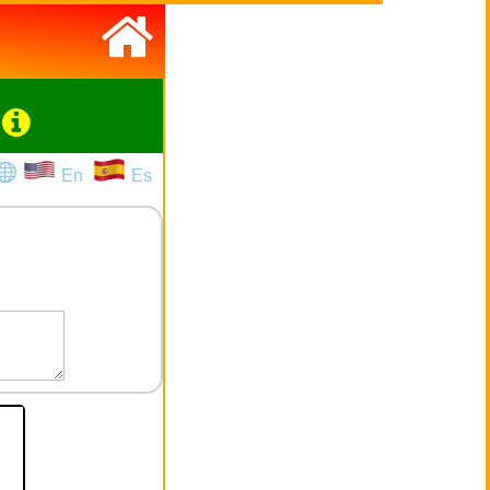
En
Es