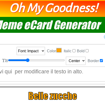
Oh My Goodness!
eme eCard Generator
Color
Italic
Bold
8
Border