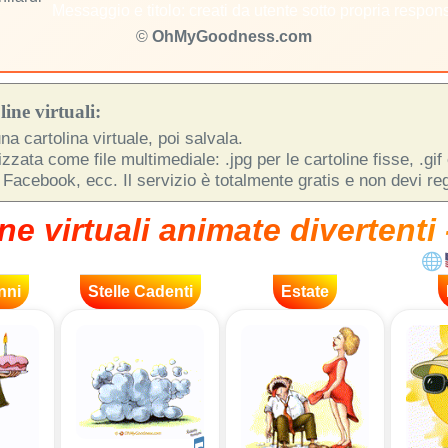
Messaggio e titolo: creati da utente sotto propria respons
©
OhMyGoodness.com
ine virtuali:
na cartolina virtuale, poi salvala.
zata come file multimediale: .jpg per le cartoline fisse, .gif
 Facebook, ecc. Il servizio è totalmente gratis e non devi regi
ne virtuali animate divertenti 
nni
Stelle Cadenti
Estate