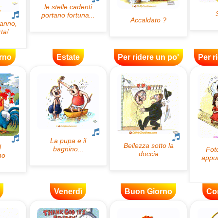
rno
Estate
Per ridere un po'
Per r
Venerdì
Buon Giorno
Co