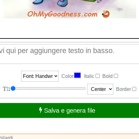
Color
Italic
Bold
1
Border
Salva e genera file
ilardi