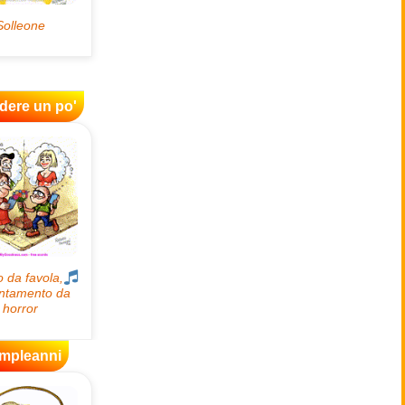
idere un po'
mpleanni