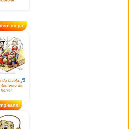
idere un po'
mpleanni