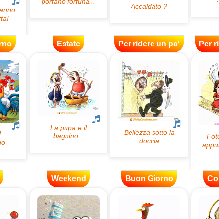
rno
Estate
Per ridere un po'
Per r
Weekend
Buon Giorno
Co