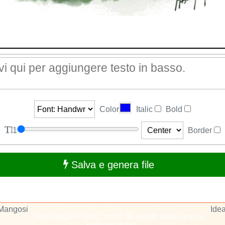
Color
Italic
Bold
1
Border
Salva e genera file
 Mangosi
Idea
Messaggio e titolo: creati da utente sotto propria