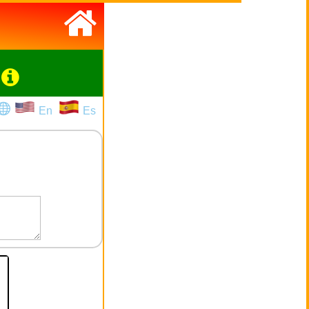
En
Es