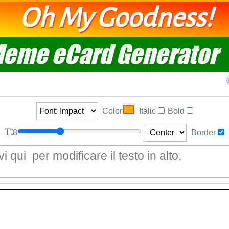
Oh My Goodness!
eme eCard Generator
Color
Italic
Bold
8
Border