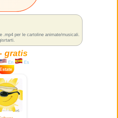
 e .mp4 per le cartoline animate/musicali.
srtarti.
- gratis
En
Es
Estate