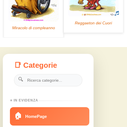
📑 Categorie
🔍
⭐ IN EVIDENZA
🏠
HomePage