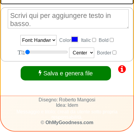
Color
Italic
Bold
1
Border
Salva e genera file
Disegno: Roberto Mangosi
Idea: Idem
Messaggio e titolo: creati da utente sotto propria
responsabilità.
©
OhMyGoodness.com