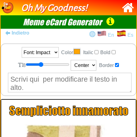
Oh My Goodness!
Meme eCard Generator
Indietro
En
Es
Color
Italic
Bold
8
Border