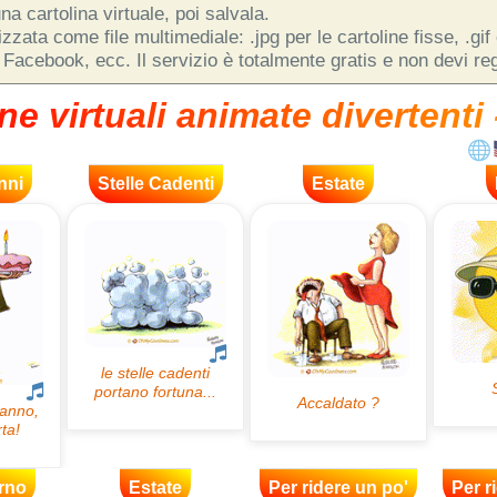
na cartolina virtuale, poi salvala.
zata come file multimediale: .jpg per le cartoline fisse, .gif
 Facebook, ecc. Il servizio è totalmente gratis e non devi regi
ne virtuali animate divertenti 
nni
Stelle Cadenti
Estate
rno
Estate
Per ridere un po'
Per r