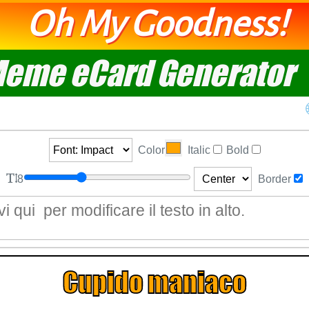
Oh My Goodness!
eme eCard Generator
Color
Italic
Bold
8
Border