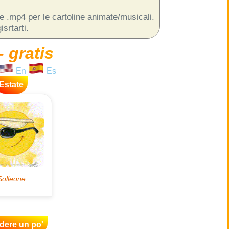
 e .mp4 per le cartoline animate/musicali.
srtarti.
- gratis
En
Es
Estate
idere un po'