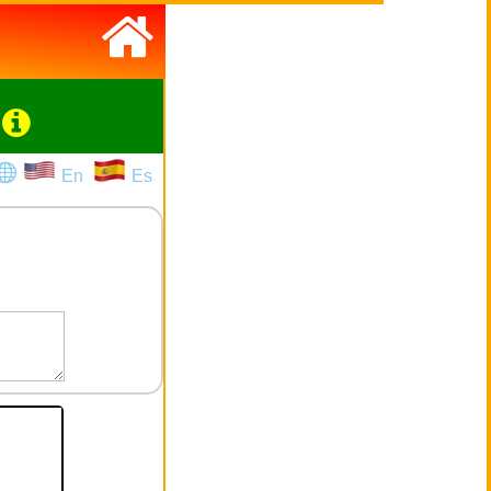
En
Es