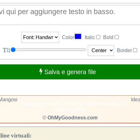
Color
Italic
Bold
1
Border
Salva e genera file
 Mangosi
Idea
Messaggio e titolo: creati da utente sotto propria
responsabilità.
©
OhMyGoodness.com
ine virtuali: