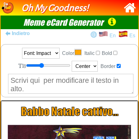
Oh My Goodness!
Meme eCard Generator
Indietro
En
Es
Color
Italic
Bold
8
Border