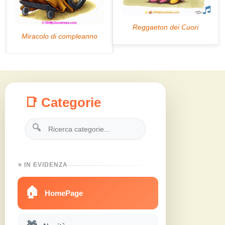
📑 Categorie
🔍
⭐ IN EVIDENZA
🏠
HomePage