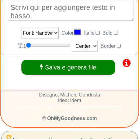
Color
Italic
Bold
1
Border
Salva e genera file
Disegno: Michele Condosta
Idea: Idem
Messaggio e titolo: creati da utente sotto propria
responsabilità.
©
OhMyGoodness.com