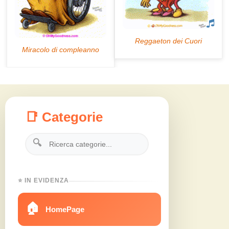
📑 Categorie
🔍
⭐ IN EVIDENZA
🏠
HomePage