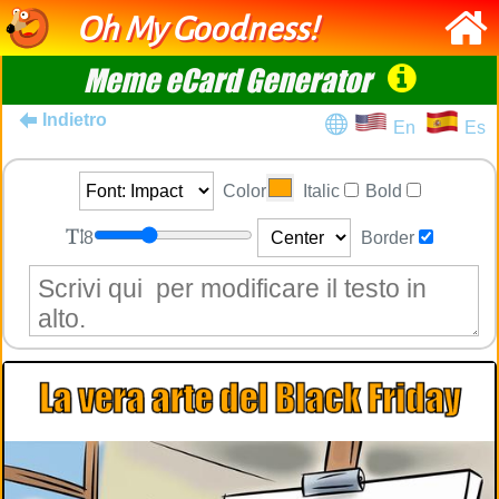
Oh My Goodness!
Meme eCard Generator
Indietro
En
Es
Color
Italic
Bold
8
Border