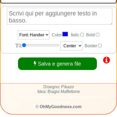
Color
Italic
Bold
1
Border
Salva e genera file
Disegno: Pikazo
Idea: Biagio Maffettone
Messaggio e titolo: creati da utente sotto propria
responsabilità.
©
OhMyGoodness.com