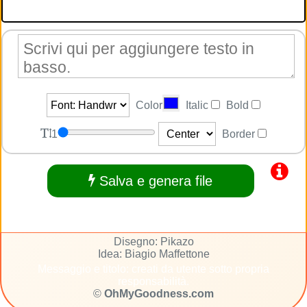
Color
Italic
Bold
1
Border
Salva e genera file
Disegno: Pikazo
Idea: Biagio Maffettone
Messaggio e titolo: creati da utente sotto propria
responsabilità.
©
OhMyGoodness.com