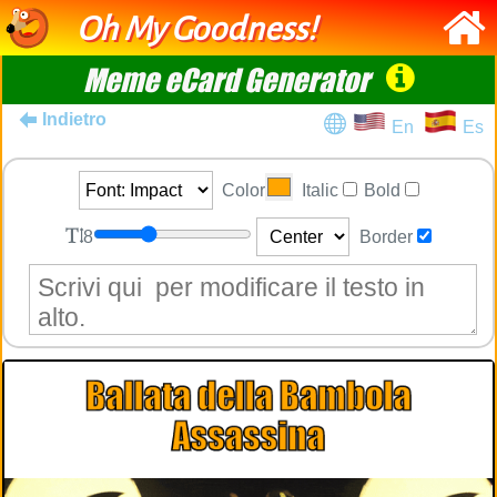
Oh My Goodness!
Meme eCard Generator
Indietro
En
Es
Color
Italic
Bold
8
Border