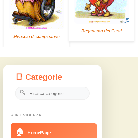
📑 Categorie
🔍
⭐ IN EVIDENZA
🏠
HomePage