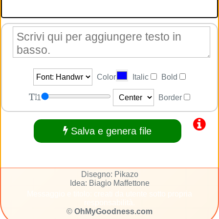
Color
Italic
Bold
1
Border
Salva e genera file
Disegno: Pikazo
Idea: Biagio Maffettone
Messaggio e titolo: creati da utente sotto propria
responsabilità.
©
OhMyGoodness.com