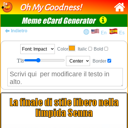
Oh My Goodness!
Meme eCard Generator
Indietro
En
Es
Color
Italic
Bold
8
Border