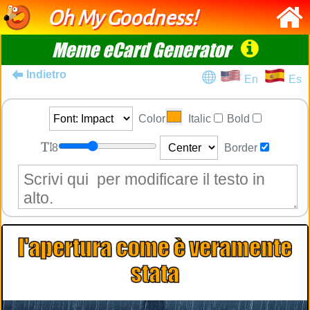
Oh My Goodness!
Meme eCard Generator
Indietro
En
Es
Color
Italic
Bold
8
Border