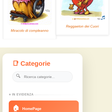
📑 Categorie
🔍
⭐ IN EVIDENZA
🏠
HomePage