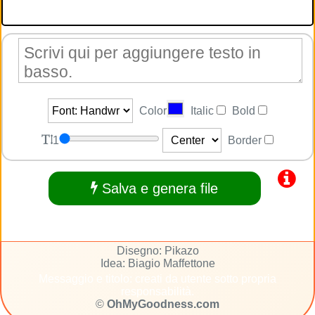
Color
Italic
Bold
1
Border
Salva e genera file
Disegno: Pikazo
Idea: Biagio Maffettone
Messaggio e titolo: creati da utente sotto propria
responsabilità.
©
OhMyGoodness.com