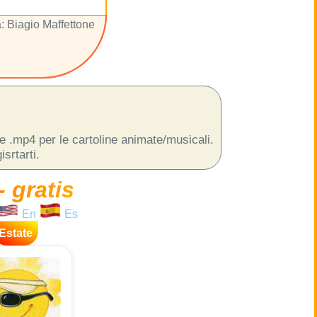
: Biagio Maffettone
 e .mp4 per le cartoline animate/musicali.
srtarti.
- gratis
En
Es
Estate