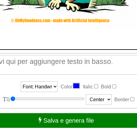
Color
Italic
Bold
1
Border
Salva e genera file