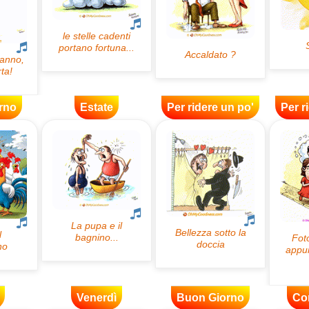
rno
Estate
Per ridere un po'
Per r
Venerdì
Buon Giorno
Co