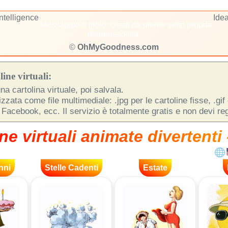
Intelligence
Idea
Messaggio e titolo: creati da utente sotto propria
responsabilità.
©
OhMyGoodness.com
ine virtuali:
na cartolina virtuale, poi salvala.
zata come file multimediale: .jpg per le cartoline fisse, .gif
 Facebook, ecc. Il servizio è totalmente gratis e non devi regi
ne virtuali animate divertenti 
nni
Stelle Cadenti
Estate