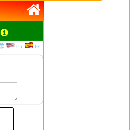
En
Es