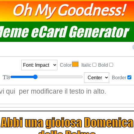
Oh My Goodness!
eme eCard Generator
Color
Italic
Bold
8
Border