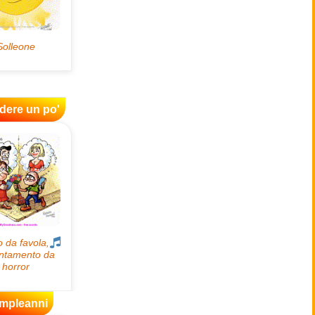
idere un po'
mpleanni