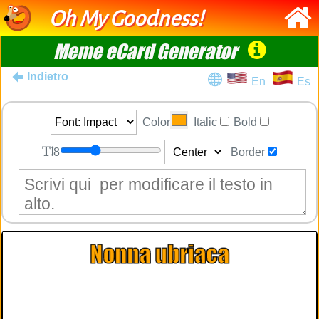
Oh My Goodness!
Meme eCard Generator
Indietro
En
Es
Color
Italic
Bold
8
Border