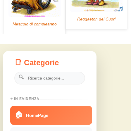
📑 Categorie
🔍
⭐ IN EVIDENZA
🏠
HomePage