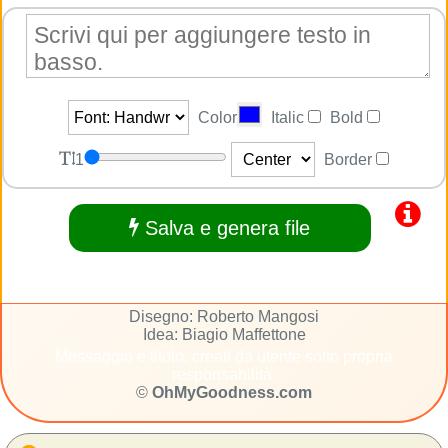
Color
Italic
Bold
1
Border
Salva e genera file
Disegno: Roberto Mangosi
Idea: Biagio Maffettone
Messaggio e titolo: creati da utente sotto propria
responsabilità.
©
OhMyGoodness.com