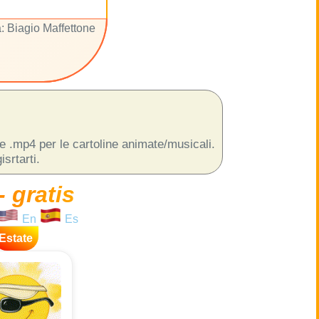
: Biagio Maffettone
 e .mp4 per le cartoline animate/musicali.
srtarti.
- gratis
En
Es
Estate