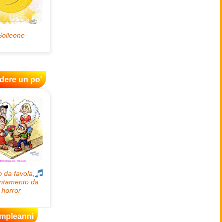
idere un po'
mpleanni