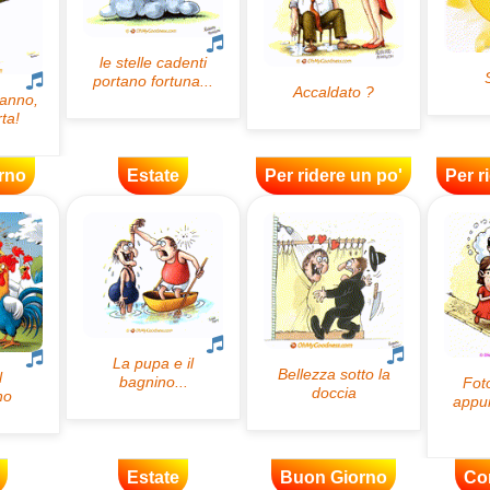
rno
Estate
Per ridere un po'
Per r
Estate
Buon Giorno
Co