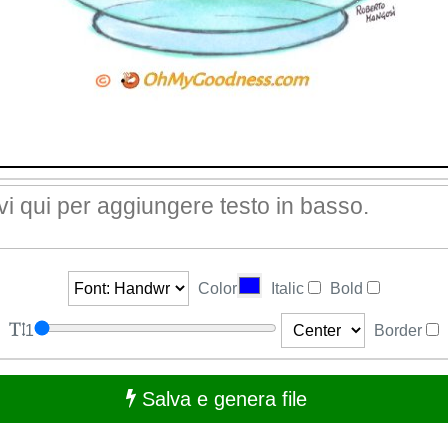
Color
Italic
Bold
1
Border
Salva e genera file