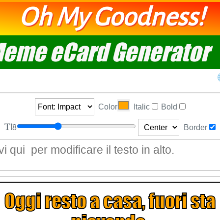
Oh My Goodness!
eme eCard Generator
Color
Italic
Bold
8
Border