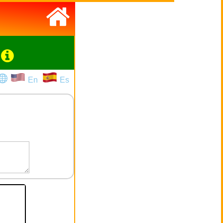
En
Es