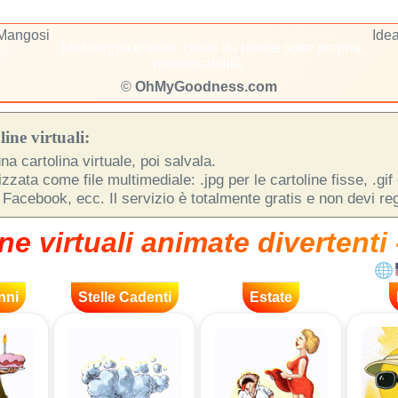
 Mangosi
Idea
Messaggio e titolo: creati da utente sotto propria
responsabilità.
©
OhMyGoodness.com
ine virtuali:
na cartolina virtuale, poi salvala.
zata come file multimediale: .jpg per le cartoline fisse, .gif
 Facebook, ecc. Il servizio è totalmente gratis e non devi regi
ne virtuali animate divertenti 
nni
Stelle Cadenti
Estate