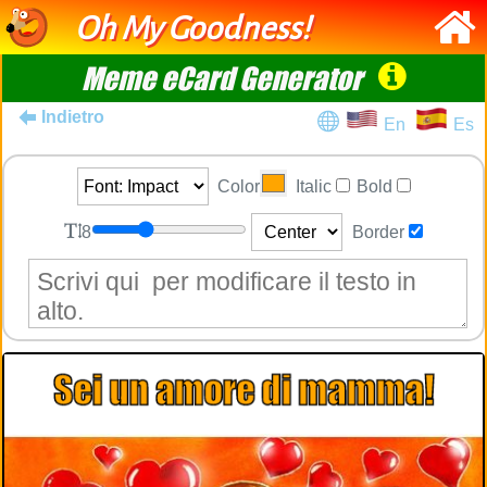
Oh My Goodness!
Meme eCard Generator
Indietro
En
Es
Color
Italic
Bold
8
Border