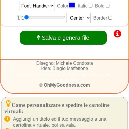
Color
Italic
Bold
1
Border
Salva e genera file
Disegno: Michele Condosta
Idea: Biagio Maffettone
Messaggio e titolo: creati da utente sotto propria
responsabilità.
©
OhMyGoodness.com
Come personalizzare e spedire le cartoline
virtuali:
Aggiungi un titolo ed il tuo messaggio a una
cartolina virtuale, poi salvala.