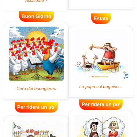
Buon Giorno
Estate
Per ridere un po'
Per ridere un po'