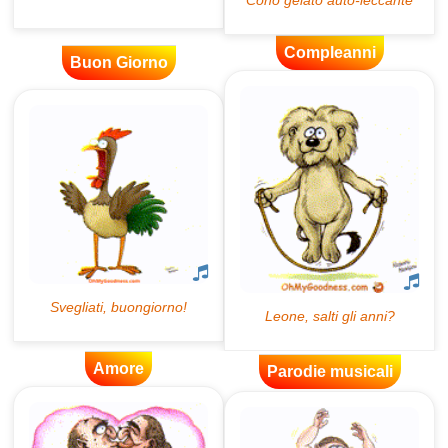
Compleanni
Buon Giorno
Amore
Parodie musicali