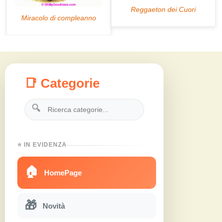
📑 Categorie
🔍
⭐ IN EVIDENZA
🏠
HomePage
🎁
Novità