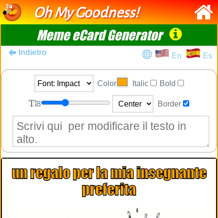
Oh My Goodness!
Meme eCard Generator
Indietro
En
Es
Color
Italic
Bold
8
Border