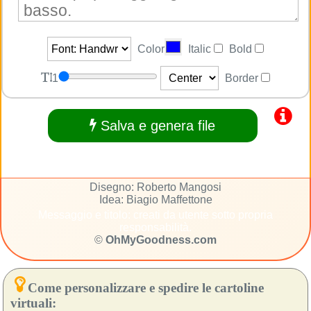
Color
Italic
Bold
1
Border
Salva e genera file
Disegno: Roberto Mangosi
Idea: Biagio Maffettone
Messaggio e titolo: creati da utente sotto propria
responsabilità.
©
OhMyGoodness.com
Come personalizzare e spedire le cartoline
virtuali: